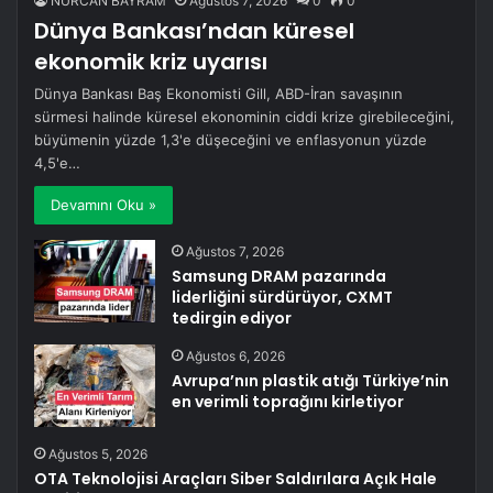
NURCAN BAYRAM
Ağustos 7, 2026
0
0
Dünya Bankası’ndan küresel
ekonomik kriz uyarısı
Dünya Bankası Baş Ekonomisti Gill, ABD-İran savaşının
sürmesi halinde küresel ekonominin ciddi krize girebileceğini,
büyümenin yüzde 1,3'e düşeceğini ve enflasyonun yüzde
4,5'e…
Devamını Oku »
Ağustos 7, 2026
Samsung DRAM pazarında
liderliğini sürdürüyor, CXMT
tedirgin ediyor
Ağustos 6, 2026
Avrupa’nın plastik atığı Türkiye’nin
en verimli toprağını kirletiyor
Ağustos 5, 2026
OTA Teknolojisi Araçları Siber Saldırılara Açık Hale