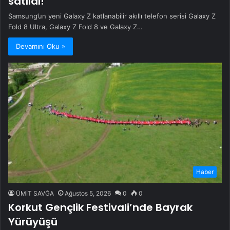
satıldı!
Samsung’un yeni Galaxy Z katlanabilir akıllı telefon serisi Galaxy Z
Fold 8 Ultra, Galaxy Z Fold 8 ve Galaxy Z…
Devamını Oku »
Haber
ÜMİT SAVĞA
Ağustos 5, 2026
0
0
Korkut Gençlik Festivali’nde Bayrak
Yürüyüşü