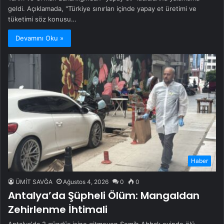
geldi. Açıklamada, "Türkiye sınırları içinde yapay et üretimi ve
tüketimi söz konusu…
Devamını Oku »
Haber
ÜMİT SAVĞA
Ağustos 4, 2026
0
0
Antalya’da Şüpheli Ölüm: Mangaldan
Zehirlenme İhtimali
Antalya'da 2 gündür işine gitmeyen Semih Abbak evinde ölü