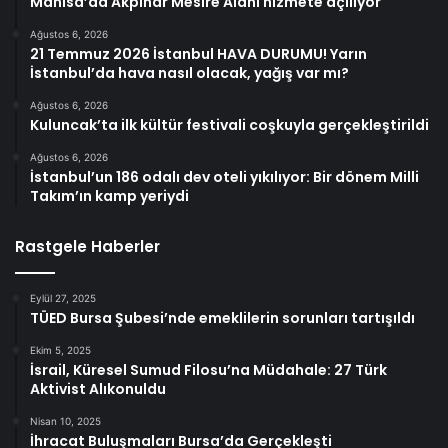
Manisa’da Akpınar Mesire Alanı hizmete açılıyor
Ağustos 6, 2026
21 Temmuz 2026 İstanbul HAVA DURUMU! Yarın
İstanbul’da hava nasıl olacak, yağış var mı?
Ağustos 6, 2026
Kuluncak’ta ilk kültür festivali coşkuyla gerçekleştirildi
Ağustos 6, 2026
İstanbul’un 186 odalı dev oteli yıkılıyor: Bir dönem Milli
Takım’ın kamp yeriydi
Rastgele Haberler
Eylül 27, 2025
TÜED Bursa Şubesi’nde emeklilerin sorunları tartışıldı
Ekim 5, 2025
İsrail, Küresel Sumud Filosu’na Müdahale: 27 Türk
Aktivist Alıkonuldu
Nisan 10, 2025
İhracat Buluşmaları Bursa’da Gerçekleşti