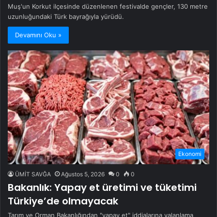
Muş'un Korkut ilçesinde düzenlenen festivalde gençler, 130 metre
uzunluğundaki Türk bayrağıyla yürüdü.
Devamını Oku »
Ekonomi
ÜMİT SAVĞA
Ağustos 5, 2026
0
0
Bakanlık: Yapay et üretimi ve tüketimi
Türkiye’de olmayacak
Tarım ve Orman Bakanlığından "yapay et" iddialarına yalanlama