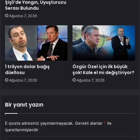
Şişli’de Yangın, Uyuşturucu
Serası Bulundu
Ağustos 7, 2026
1 trilyon dolar bağış
Özgür Özel için ilk büyük
düellosu
şok! Kale el mi değiştiriyor?
Ağustos 7, 2026
Ağustos 7, 2026
Bir yanıt yazın
E-posta adresiniz yayınlanmayacak.
Gerekli alanlar
*
ile
işaretlenmişlerdir