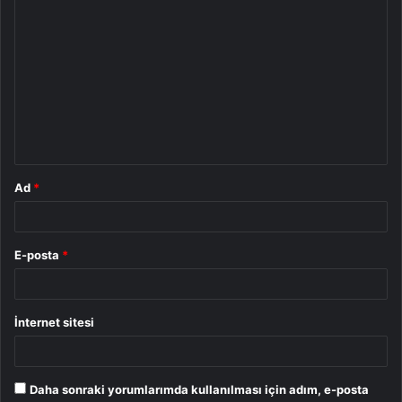
Y
o
r
u
m
*
Ad
*
E-posta
*
İnternet sitesi
Daha sonraki yorumlarımda kullanılması için adım, e-posta