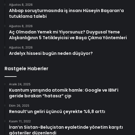
Ağustos 8, 2026
Ahbap soruşturmasında iş insanı Hüseyin Başaran’a
tutuklama talebi
Ağustos 8, 2026
Aç Olmadan Yemek mi Yiyorsunuz? Duygusal Yeme
Alışkanlığının 5 Tetikleyicisi ve Başa Çıkma Yöntemleri
Ağustos 8, 2026
Ardelyx hissesi bugün neden düşüyor?
Rastgele Haberler
Aralık 24, 2025
Kuantum yarışında atomik hamle: Google ve IBM’i
geride bırakan “hatasız” çip
Ekim 26, 2025
Renault’un geliri üçüncü çeyrekte %6,8 arttı
Kasım 11, 2022
İran’ın Sistan-Beluçistan eyaletinde yönetim karşıtı
gösteriler düzenlendi