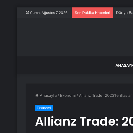
Dünya Ba
Cuma, Ağustos 7 2026
Son Dakika Haberleri
ANASAY
Anasayfa
/
Ekonomi
/
Allianz Trade: 2023’te iflasla
Ekonomi
Allianz Trade: 20