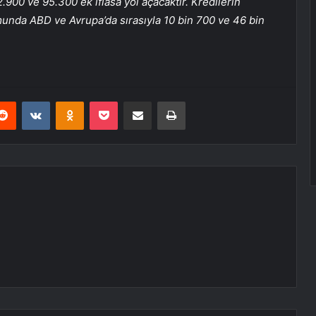
.900 ve 95.300 ek iflasa yol açacaktır. Kredilerin
unda ABD ve Avrupa’da sırasıyla 10 bin 700 ve 46 bin
erest
Reddit
VKontakte
Odnoklassniki
Pocket
E-Posta ile paylaş
Yazdır