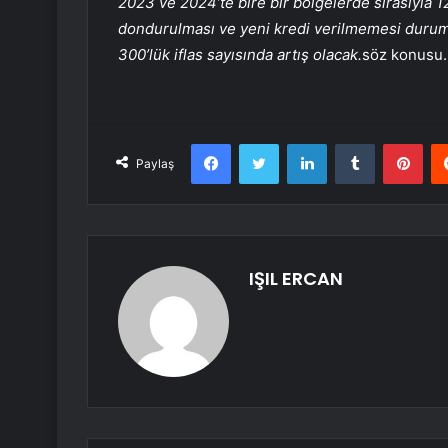
2023 ve 2024’te bire bir bölgelerde sırasıyla 12
dondurulması ve yeni kredi verilmemesi durum
300’lük iflas sayısında artış olacak.
söz konusu.
Facebook
Twitter
LinkedIn
Tumblr
Pint
Paylaş
IŞIL ERCAN