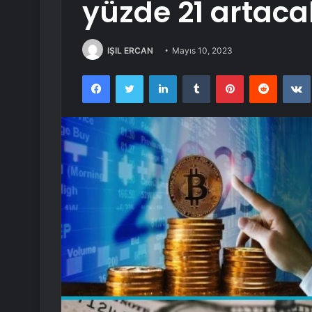
yüzde 21 artaca
IŞIL ERCAN
Mayıs 10, 2023
Facebook
Twitter
LinkedIn
Tumblr
Pinterest
Reddit