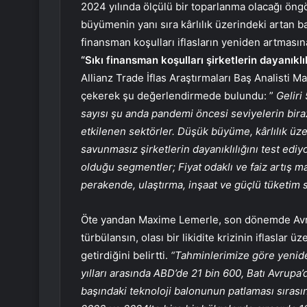
2024 yılında ölçülü bir toparlanma olacağı öngör
büyümenin yanı sıra kârlılık üzerindeki artan ba
finansman koşulları iflasların yeniden artmasına
“Sıkı finansman koşulları şirketlerin dayanıklıl
Allianz Trade İflas Araştırmaları Baş Analisti 
çekerek şu değerlendirmede bulundu: ”
Geliri
sayısı şu anda pandemi öncesi seviyelerin bira
etkilenen sektörler. Düşük büyüme, kârlılık üze
savunmasız şirketlerin dayanıklılığını test ediy
olduğu segmentler; Fiyat odaklı ve faiz artış 
perakende, ulaştırma, inşaat ve güçlü tüketim s
Öte yandan Maxime Lemerle, son dönemde Avr
türbülansın, olası bir likidite krizinin iflaslar 
getirdiğini belirtti.
“Tahminlerimize göre yenide
yılları arasında ABD’de 21 bin 600, Batı Avrupa’da
başındaki teknoloji balonunun patlaması sırasın