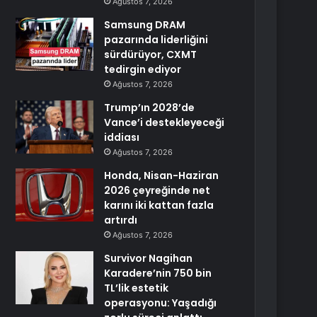
Ağustos 7, 2026
Samsung DRAM
pazarında liderliğini
sürdürüyor, CXMT
tedirgin ediyor
Ağustos 7, 2026
Trump’ın 2028’de
Vance’i destekleyeceği
iddiası
Ağustos 7, 2026
Honda, Nisan-Haziran
2026 çeyreğinde net
karını iki kattan fazla
artırdı
Ağustos 7, 2026
Survivor Nagihan
Karadere’nin 750 bin
TL’lik estetik
operasyonu: Yaşadığı