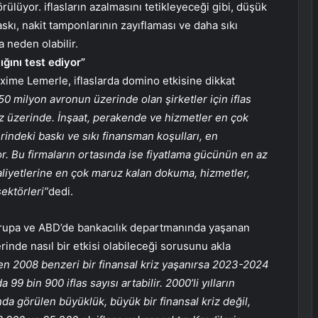
ülüyor. iflasların azalmasını tetikleyeceği gibi, düşük
skı, nakit tamponlarının zayıflaması ve daha sıkı
 neden olabilir.
ığını test ediyor”
Maxime Lemerle, iflaslarda domino etkisine dikkat
 50 milyon avronun üzerinde olan şirketler için iflas
z üzerinde. İnşaat, perakende ve hizmetler en çok
rindeki baskı ve sıkı finansman koşulları, en
or. Bu firmaların ortasında ise fiyatlama gücünün en az
maliyetlerine en çok maruz kalan dokuma, hizmetler,
ektörleri”
dedi.
upa ve ABD’de bankacılık departmanında yaşanan
üzerinde nasıl bir etkisi olabileceği sorusunu akla
n 2008 benzeri bir finansal kriz yaşanırsa 2023-2024
 99 bin 900 iflas sayısı artabilir. 2000’li yılların
da görülen büyüklük, büyük bir finansal kriz değil,