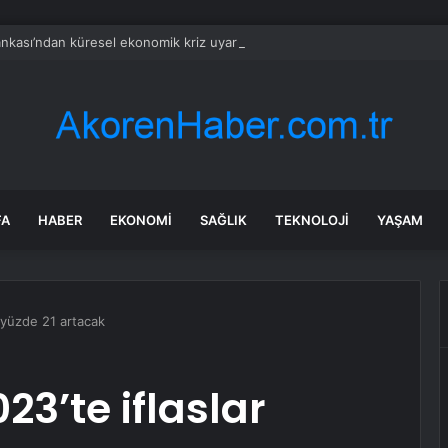
nkası’ndan küresel ekonomik kriz uyarısı
FA
HABER
EKONOMI
SAĞLIK
TEKNOLOJI
YAŞAM
r yüzde 21 artacak
23’te iflaslar