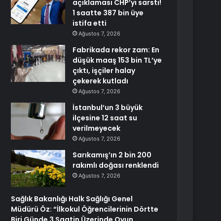
açıklaması CHP’yi sarstı!
1 saatte 387 bin üye
istifa etti
Ağustos 7, 2026
Fabrikada rekor zam: En
düşük maaş 153 bin TL’ye
çıktı, işçiler halay
çekerek kutladı
Ağustos 7, 2026
İstanbul’un 3 büyük
ilçesine 12 saat su
verilmeyecek
Ağustos 7, 2026
Sarıkamış’ın 2 bin 200
rakımlı doğası renklendi
Ağustos 7, 2026
Sağlık Bakanlığı Halk Sağlığı Genel
Müdürü Öz: “İlkokul Öğrencilerinin Dörtte
Biri Günde 3 Saatin Üzerinde Oyun