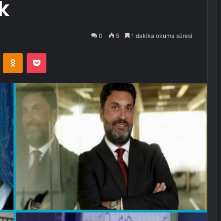
k
0
5
1 dakika okuma süresi
VKontakte
Odnoklassniki
Pocket