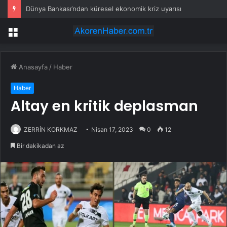
Dünya Bankası’ndan küresel ekonomik kriz uyarısı
Menü
Anasayfa
/
Haber
Haber
Altay en kritik deplasman
ZERRİN KORKMAZ
Nisan 17, 2023
0
12
Bir dakikadan az