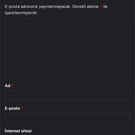
E-posta adresiniz yayınlanmayacak.
Gerekli alanlar
*
ile
işaretlenmişlerdir
Y
o
r
u
m
*
Ad
*
E-posta
*
İnternet sitesi