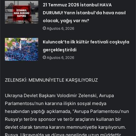
21 Temmuz 2026 İstanbul HAVA
DURUMU! Yarın İstanbul’da hava nasıl
olacak, yağış var mı?
Ağustos 6, 2026
Kuluncak’ta ilk kültür festivali coşkuyla
gerçekleştirildi
Ağustos 6, 2026
ZELENSKİ: MEMNUNİYETLE KARŞILIYORUZ
Ukrayna Devlet Başkanı Volodimir Zelenski, Avrupa
Parlamentosu’nun kararına ilişkin sosyal medya
hesabından yaptığı açıklamada, “Avrupa Parlamentosu’nun
Rusya’yı teröre sponsor ve terör araçlarını kullanan bir
devlet olarak tanıma kararını memnuniyetle karşılıyorum.
Rusya, Ukrayna’da ve dünya genelinde uzun müddettir