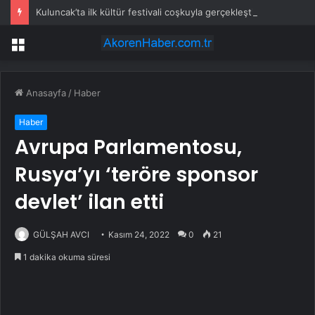
Kuluncak’ta ilk kültür festivali coşkuyla gerçekleştirildi
Menü
Anasayfa
/
Haber
Haber
Avrupa Parlamentosu,
Rusya’yı ‘teröre sponsor
devlet’ ilan etti
GÜLŞAH AVCI
Kasım 24, 2022
0
21
1 dakika okuma süresi