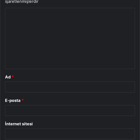
işaretlenmişlerdir
Y
o
r
u
m
*
Ad
*
E-posta
*
İnternet sitesi