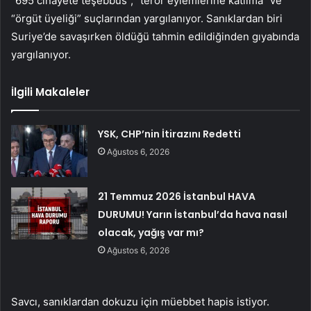
“695 cinayete teşebbüs”, “terör eylemlerine katılma” ve
“örgüt üyeliği” suçlarından yargılanıyor. Sanıklardan biri
Suriye’de savaşırken öldüğü tahmin edildiğinden gıyabında
yargılanıyor.
İlgili Makaleler
YSK, CHP’nin İtirazını Redetti
Ağustos 6, 2026
21 Temmuz 2026 İstanbul HAVA
DURUMU! Yarın İstanbul’da hava nasıl
olacak, yağış var mı?
Ağustos 6, 2026
Savcı, sanıklardan dokuzu için müebbet hapis istiyor.