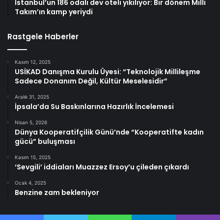
İstanbul’un 186 odalı dev oteli yıkılıyor: Bir dönem Milli
Takım’ın kamp yeriydi
Rastgele Haberler
Kasım 12, 2025
USİKAD Danışma Kurulu Üyesi: “Teknolojik Millileşme
Sadece Donanım Değil, Kültür Meselesidir”
Aralık 31, 2025
İpsala’da Su Baskınlarına Hazırlık İncelemesi
Nisan 5, 2026
Dünya Kooperatifçilik Günü’nde “Kooperatifte kadın
gücü” buluşması
Kasım 15, 2025
‘Sevgili’ iddiaları Muazzez Ersoy’u çileden çıkardı
Ocak 4, 2025
Benzine zam bekleniyor