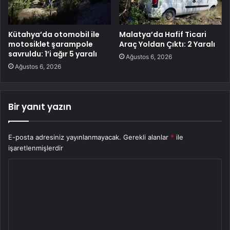
Kütahya’da otomobil ile
Malatya’da Hafif Ticari
motosiklet şarampole
Araç Yoldan Çıktı: 2 Yaralı
savruldu: 1’i ağır 5 yaralı
Ağustos 6, 2026
Ağustos 6, 2026
Bir yanıt yazın
E-posta adresiniz yayınlanmayacak.
Gerekli alanlar
*
ile
işaretlenmişlerdir
Y
o
r
u
m