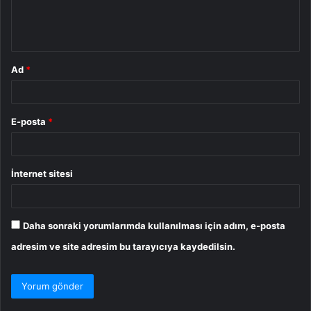
m
*
Ad
*
E-posta
*
İnternet sitesi
Daha sonraki yorumlarımda kullanılması için adım, e-posta
adresim ve site adresim bu tarayıcıya kaydedilsin.