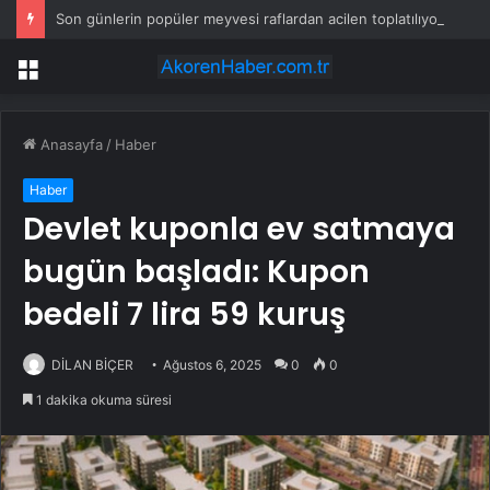
Son günlerin popüler meyvesi raflardan acilen toplatılıyor: Yetkililer çağrı yaptı
Menü
Anasayfa
/
Haber
Haber
Devlet kuponla ev satmaya
bugün başladı: Kupon
bedeli 7 lira 59 kuruş
DİLAN BİÇER
Ağustos 6, 2025
0
0
1 dakika okuma süresi