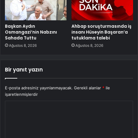
Başkan Aydın
Ahbap soruşturmasında iş
Osmangazi’nin Nabzını
insanı Hüseyin Başaran’a
Sahada Tuttu
tutuklama talebi
Ağustos 8, 2026
Ağustos 8, 2026
Bir yanıt yazın
E-posta adresiniz yayınlanmayacak.
Gerekli alanlar
*
ile
işaretlenmişlerdir
Y
o
r
u