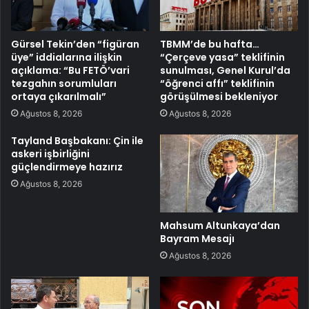
Gürsel Tekin’den “figüran
TBMM’de bu hafta…
üye” iddialarına ilişkin
“Çerçeve yasa” teklifinin
açıklama: “Bu FETÖ’vari
sunulması, Genel Kurul’da
tezgahın sorumluları
“öğrenci affı” teklifinin
ortaya çıkarılmalı”
görüşülmesi bekleniyor
Ağustos 8, 2026
Ağustos 8, 2026
Tayland Başbakanı: Çin ile
askeri işbirliğini
güçlendirmeye hazırız
Ağustos 8, 2026
Mahsum Altunkaya’dan
Bayram Mesajı
Ağustos 8, 2026