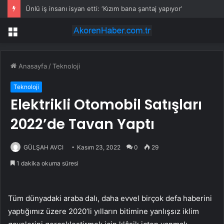
Ünlü iş insanı isyan etti: ‘Kızım bana şantaj yapıyor’
Menü
Anasayfa
/
Teknoloji
Teknoloji
Elektrikli Otomobil Satışları
2022’de Tavan Yaptı
GÜLŞAH AVCI
Kasım 23, 2022
0
29
1 dakika okuma süresi
Tüm dünyadaki araba dalı, daha evvel birçok defa haberini
yaptığımız üzere 2020’li yılların bitimine yanlışsız iklim