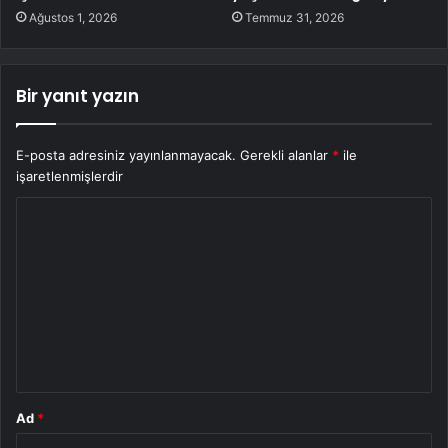
Ağustos 1, 2026
Temmuz 31, 2026
Bir yanıt yazın
E-posta adresiniz yayınlanmayacak.
Gerekli alanlar
*
ile
işaretlenmişlerdir
Y
o
r
u
m
*
Ad
*