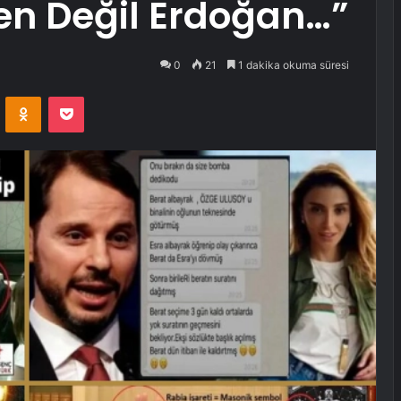
Ben Değil Erdoğan…”
0
21
1 dakika okuma süresi
VKontakte
Odnoklassniki
Pocket