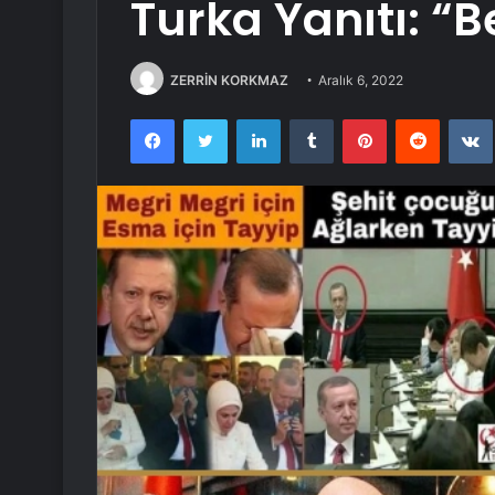
Turka Yanıtı: “
ZERRİN KORKMAZ
Aralık 6, 2022
Facebook
Twitter
LinkedIn
Tumblr
Pinterest
Reddit