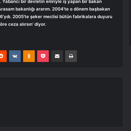
abancı bir devletin emriyle iş yapan bir bakan
 Arasam bakanlığı ararım. 2004’te o dönem başbakan
6’ydı. 2005’te şeker meclisi bütün fabrikalara duyuru
re ceza alırsın’ diyor.
erest
Reddit
VKontakte
Odnoklassniki
Pocket
E-Posta ile paylaş
Yazdır