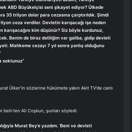
ek ABD Büyükelçisi seni şikayet ediyor? Ülkede
ra 35 trilyon dolar para cezasına çarptırıldık. Şimdi
rilyon ceza verdiler. Devletin karışacağı işe neden
tin karışacağını kim düşünür? Siz böyle kurdunuz,
k. Benim de biraz deliliğim var galiba, gidip devleti
eti. Mahkeme cezayı 7 yıl sonra yanlış olduğunu
’
ma soktunuz”
rat Ülker’in sözlerine hükümete yakın Akit TV’de canlı
i belirten Ali Coşkun, şunları söyledi:
ılığıyla Murat Bey’e yazdım. ‘Beni ve devleti