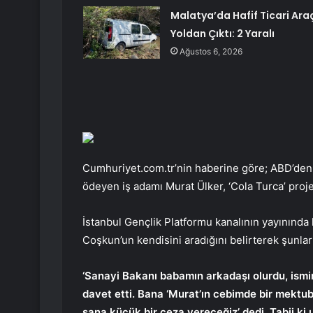
Malatya’da Hafif Ticari Ara
Yoldan Çıktı: 2 Yaralı
Ağustos 6, 2026
Cumhuriyet.com.tr’nin haberine göre; ABD’den g
ödeyen iş adamı Murat Ülker, ‘Cola Turca’ proj
İstanbul Gençlik Platformu kanalının yayınınd
Coşkun’un kendisini aradığını belirterek şunlar
‘Sanayi Bakanı babamın arkadaşı olurdu, ism
davet etti. Bana ‘Murat’ın cebimde bir mektub
sana küçük bir ceza vereceğiz’ dedi. Tabii ki