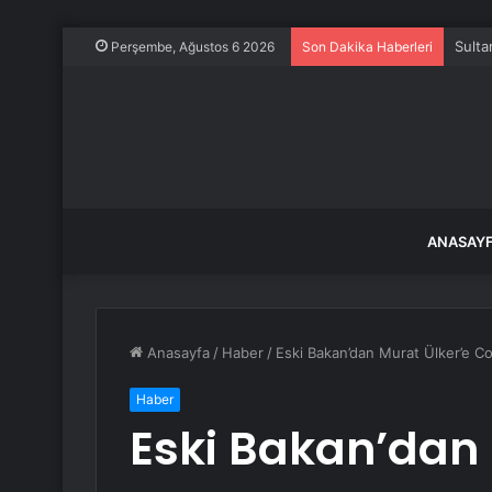
Sulta
Perşembe, Ağustos 6 2026
Son Dakika Haberleri
ANASAY
Anasayfa
/
Haber
/
Eski Bakan’dan Murat Ülker’e Co
Haber
Eski Bakan’dan 