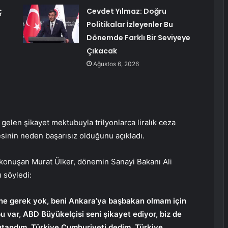
ç
Cevdet Yılmaz: Doğru
Politikalar İzleyenler Bu
Dönemde Farklı Bir Seviyeye
Çıkacak
Ağustos 6, 2026
elen şikayet mektubuyla trilyonlarca liralık ceza
esinin neden başarısız olduğunu açıkladı.
a konuşan Murat Ülker, dönemin Sanayi Bakanı Ali
ı söyledi:
ine gerek yok, beni Ankara’ya başbakan olmam için
u var, ABD Büyükelçisi seni şikayet ediyor, biz de
 utandım. Türkiye Cumhuriyeti dedim, Türkiye