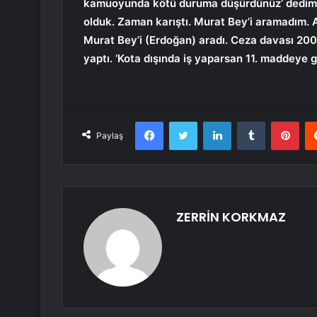
kamuoyunda kötü duruma düşürdünüz’ dedim. Y
olduk. Zaman karıştı. Murat Bey’i aramadım.
Murat Bey’i (Erdoğan) aradı. Ceza davası 200
yaptı. ‘Kota dışında iş yaparsan 11. maddeye gö
Facebook
Twitter
LinkedIn
Tumblr
Pint
Paylaş
ZERRİN KORKMAZ