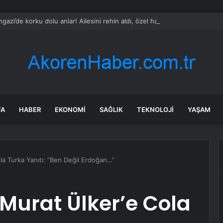
ngazi’de korku dolu anlar! Ailesini rehin aldı, özel harekat devreye girdi…
FA
HABER
EKONOMI
SAĞLIK
TEKNOLOJI
YAŞAM
la Turka Yanıtı: “Ben Değil Erdoğan…”
Murat Ülker’e Cola