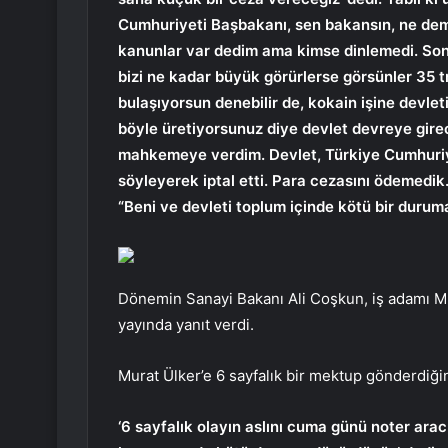
Cumhuriyeti Başbakanı, sen bakansın, ne dem
kanunlar var dedim ama kimse dinlemedi.
Son
bizi ne kadar büyük görürlerse görsünler 35 t
bulaşıyorsun denebilir de, kokain işine devle
böyle üretiyorsunuz diye devlet devreye girece
mahkemeye verdim. Devlet, Türkiye Cumhuriy
söyleyerek iptal etti. Para cezasını ödemedik.
“Beni ve devleti toplum içinde kötü bir duru
Dönemin Sanayi Bakanı Ali Coşkun, iş adamı Mu
yayında yanıt verdi.
Murat Ülker’e 6 sayfalık bir mektup gönderdiğin
‘6 sayfalık olayın aslını cuma günü noter arac