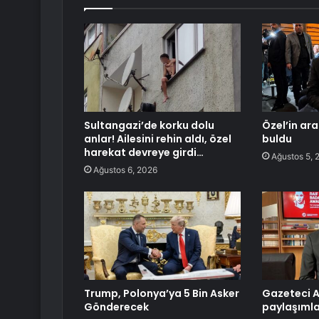
Sultangazi’de korku dolu
Özel’in ara
anlar! Ailesini rehin aldı, özel
buldu
harekat devreye girdi…
Ağustos 5, 
Ağustos 6, 2026
Trump, Polonya’ya 5 Bin Asker
Gazeteci A
Gönderecek
paylaşımla