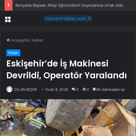
Konya’da Başkan Altay öğrencilerin heyecanına ortak oldu
Menü
Anasayfa
/
Haber
Haber
Eskişehir’de İş Makinesi
Devrildi, Operatör Yaralandı
DİLAN BİÇER
Ocak 8, 2026
0
0
Bir dakikadan az