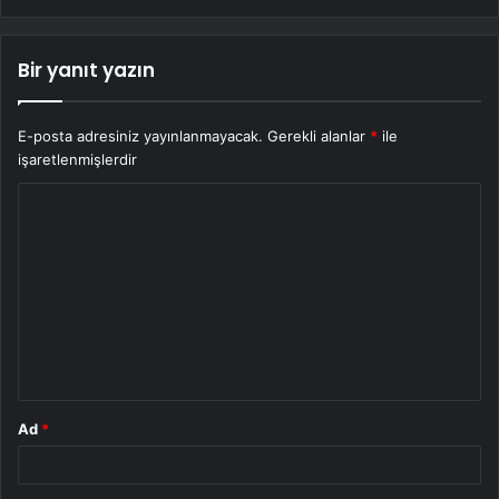
Bir yanıt yazın
E-posta adresiniz yayınlanmayacak.
Gerekli alanlar
*
ile
işaretlenmişlerdir
Y
o
r
u
m
*
Ad
*