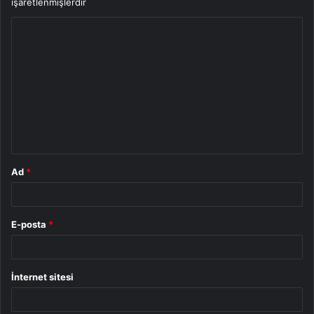
işaretlenmişlerdir
Y
o
r
u
m
*
Ad
*
E-posta
*
İnternet sitesi