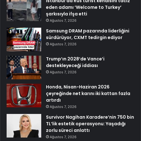
İstanbul’da Rus turist kendisini taciz
eden adamı ‘Welcome to Turkey’
şarkısıyla ifşa etti
Ağustos 7, 2026
Samsung DRAM pazarında liderliğini
sürdürüyor, CXMT tedirgin ediyor
Ağustos 7, 2026
Trump’ın 2028’de Vance’i
destekleyeceği iddiası
Ağustos 7, 2026
Honda, Nisan-Haziran 2026
çeyreğinde net karını iki kattan fazla
artırdı
Ağustos 7, 2026
Survivor Nagihan Karadere’nin 750 bin
TL’lik estetik operasyonu: Yaşadığı
zorlu süreci anlattı
Ağustos 7, 2026