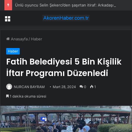
Ünlü oyuncu Selin Şekerci’den şaşırtan itiraf: Arkadaşımın evinde duş alıp geldim
Menü
Anasayfa
/
Haber
Haber
Fatih Belediyesi 5 Bin Kişilik
İftar Programı Düzenledi
NURCAN BAYRAM
Mart 28, 2024
0
1
1 dakika okuma süresi