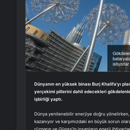
Dünyanın en yüksek binası Burj Khalifa’yı pla
yerçekimi pillerini dahil edecekleri gökdelen
işbirliği yaptı.
Dünya yenilenebilir enerjiye doğru yönelirken
kazanıyor ve karşımızdaki en büyük sorun olara
rüzgarın ve Güneş’in insanların enerji ihtiya