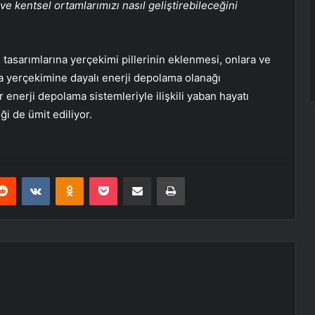
ve kentsel ortamlarımızı nasıl geliştirebileceğini
tasarımlarına yerçekimi pillerinin eklenmesi, onlara ve
a yerçekimine dayalı enerji depolama olanağı
 enerji depolama sistemleriyle ilişkili yaban hayatı
i de ümit ediliyor.
erest
Reddit
VKontakte
Odnoklassniki
Pocket
E-Posta ile paylaş
Yazdır