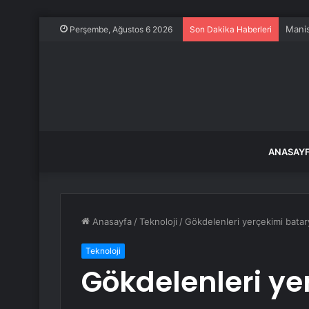
Manis
Perşembe, Ağustos 6 2026
Son Dakika Haberleri
ANASAY
Anasayfa
/
Teknoloji
/
Gökdelenleri yerçekimi batar
Teknoloji
Gökdelenleri ye