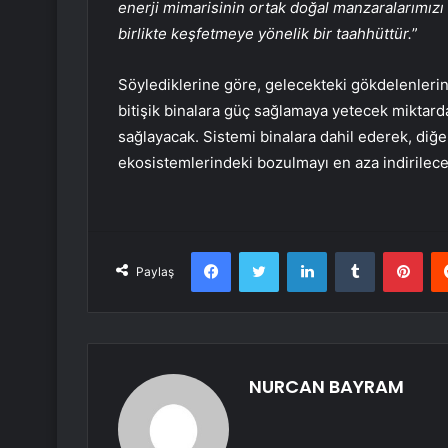
enerji mimarisinin ortak doğal manzaralarımızı 
birlikte keşfetmeye yönelik bir taahhüttür.
”
Söylediklerine göre, gelecekteki gökdelenlerin 
bitişik binalara güç sağlamaya yetecek miktard
sağlayacak. Sistemi binalara dahil ederek, diğer
ekosistemlerindeki bozulmayı en aza indirileceğ
Facebook
Twitter
LinkedIn
Tumblr
Pint
Paylaş
NURCAN BAYRAM