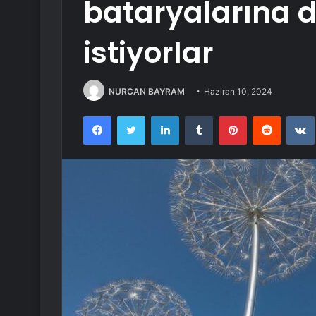
bataryalarına 
istiyorlar
NURCAN BAYRAM
Haziran 10, 2024
Facebook
Twitter
LinkedIn
Tumblr
Pinterest
Reddit