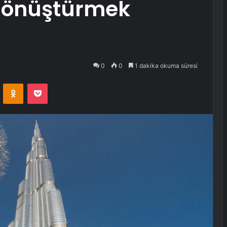
dönüştürmek
0
0
1 dakika okuma süresi
VKontakte
Odnoklassniki
Pocket