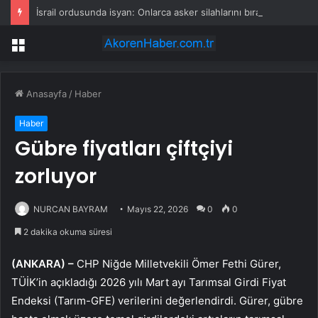
İsrail ordusunda isyan: Onlarca asker silahlarını bırakıp üssü terk etti
Menü
Anasayfa
/
Haber
Haber
Gübre fiyatları çiftçiyi
zorluyor
NURCAN BAYRAM
Mayıs 22, 2026
0
0
2 dakika okuma süresi
(ANKARA) –
CHP Niğde Milletvekili Ömer Fethi Gürer,
TÜİK’in açıkladığı 2026 yılı Mart ayı Tarımsal Girdi Fiyat
Endeksi (Tarım-GFE) verilerini değerlendirdi. Gürer, gübre