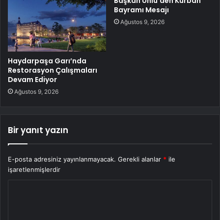
Başkan Ünlü’den Kurban
Bayramı Mesajı
Ağustos 9, 2026
Haydarpaşa Garı’nda
Restorasyon Çalışmaları
Devam Ediyor
Ağustos 9, 2026
Bir yanıt yazın
E-posta adresiniz yayınlanmayacak.
Gerekli alanlar
*
ile
işaretlenmişlerdir
Y
o
r