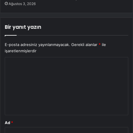
Ağustos 3, 2026
Bir yanıt yazın
E-posta adresiniz yayınlanmayacak.
Gerekli alanlar
*
ile
işaretlenmişlerdir
Y
o
r
u
m
*
Ad
*