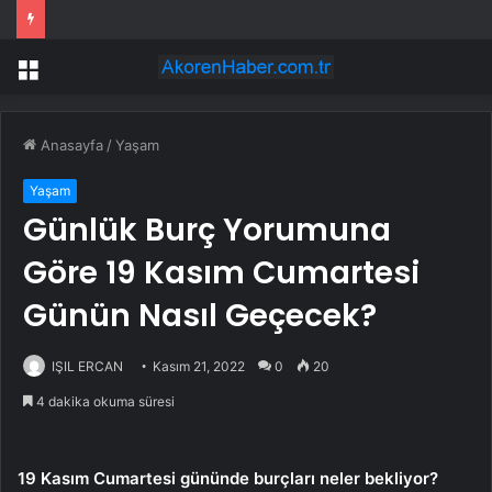
Dünya Bankası’ndan küresel ekonomik kriz uyarısı
Menü
Anasayfa
/
Yaşam
Yaşam
Günlük Burç Yorumuna
Göre 19 Kasım Cumartesi
Günün Nasıl Geçecek?
IŞIL ERCAN
Kasım 21, 2022
0
20
4 dakika okuma süresi
19 Kasım Cumartesi gününde burçları neler bekliyor?