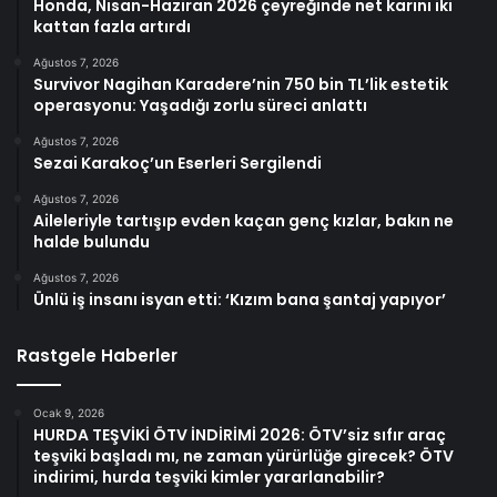
Honda, Nisan-Haziran 2026 çeyreğinde net karını iki
kattan fazla artırdı
Ağustos 7, 2026
Survivor Nagihan Karadere’nin 750 bin TL’lik estetik
operasyonu: Yaşadığı zorlu süreci anlattı
Ağustos 7, 2026
Sezai Karakoç’un Eserleri Sergilendi
Ağustos 7, 2026
Aileleriyle tartışıp evden kaçan genç kızlar, bakın ne
halde bulundu
Ağustos 7, 2026
Ünlü iş insanı isyan etti: ‘Kızım bana şantaj yapıyor’
Rastgele Haberler
Ocak 9, 2026
HURDA TEŞVİKİ ÖTV İNDİRİMİ 2026: ÖTV’siz sıfır araç
teşviki başladı mı, ne zaman yürürlüğe girecek? ÖTV
indirimi, hurda teşviki kimler yararlanabilir?