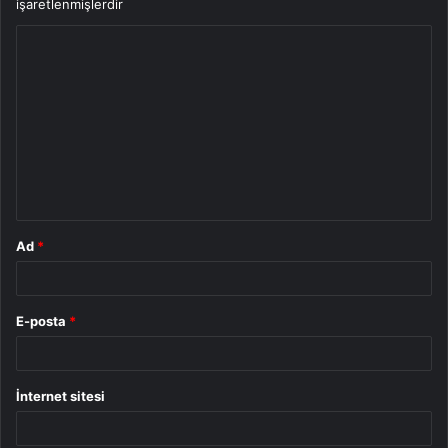
işaretlenmişlerdir
Y
o
r
u
m
*
Ad
*
E-posta
*
İnternet sitesi