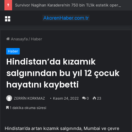
Survivor Nagihan Karadere’nin 750 bin TL’lik estetik operasyonu: Yaşadığı zorlu süreci anlattı
Menü
Anasayfa
/
Haber
Haber
Hindistan’da kızamık
salgınından bu yıl 12 çocuk
hayatını kaybetti
ZERRİN KORKMAZ
Kasım 24, 2022
0
23
1 dakika okuma süresi
Hindistan’da artan kızamık salgınında, Mumbai ve çevre