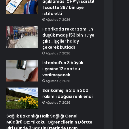
açıklaması CHP’yi sarstı!
1 saatte 387 bin üye
istifa etti
Ağustos 7, 2026
Fabrikada rekor zam: En
düşük maaş 153 bin TL’ye
çıktı, işçiler halay
çekerek kutladı
Ağustos 7, 2026
İstanbul’un 3 büyük
ilçesine 12 saat su
verilmeyecek
Ağustos 7, 2026
Sarıkamış’ın 2 bin 200
rakımlı doğası renklendi
Ağustos 7, 2026
Sağlık Bakanlığı Halk Sağlığı Genel
Müdürü Öz: “İlkokul Öğrencilerinin Dörtte
Biri Günde 3 Saatin Üzerinde Oyun