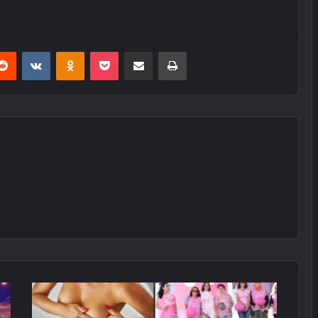
erest
Reddit
VKontakte
Odnoklassniki
Pocket
E-Posta ile paylaş
Yazdır