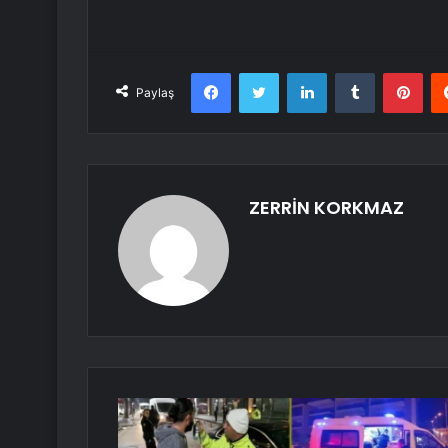
Facebook
Twitter
LinkedIn
Tumblr
Pint
Paylaş
ZERRİN KORKMAZ