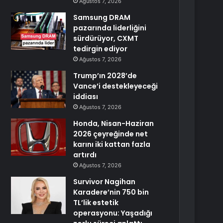
Ağustos 7, 2026
Samsung DRAM
pazarında liderliğini
sürdürüyor, CXMT
tedirgin ediyor
Ağustos 7, 2026
Trump’ın 2028’de
Vance’i destekleyeceği
iddiası
Ağustos 7, 2026
Honda, Nisan-Haziran
2026 çeyreğinde net
karını iki kattan fazla
artırdı
Ağustos 7, 2026
Survivor Nagihan
Karadere’nin 750 bin
TL’lik estetik
operasyonu: Yaşadığı