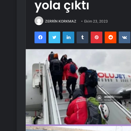
yola çıktı
ZERRİN KORKMAZ
Ekim 23, 2023
Facebook
Twitter
LinkedIn
Tumblr
Pinterest
Reddit