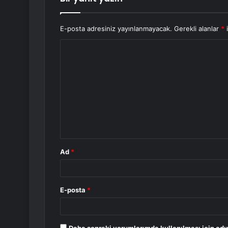
E-posta adresiniz yayınlanmayacak.
Gerekli alanlar
*
i
Y
o
r
u
m
*
Ad
*
E-posta
*