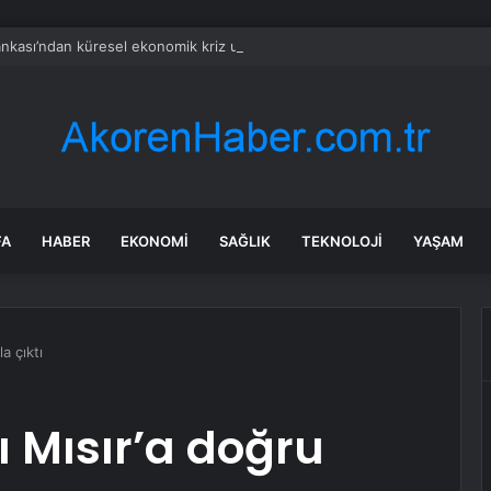
nkası’ndan küresel ekonomik kriz uyarısı
FA
HABER
EKONOMI
SAĞLIK
TEKNOLOJI
YAŞAM
a çıktı
ı Mısır’a doğru