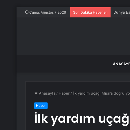
Dünya Ba
Cuma, Ağustos 7 2026
Son Dakika Haberleri
ANASAY
Anasayfa
/
Haber
/
İlk yardım uçağı Mısır’a doğru yol
Haber
İlk yardım uçağ