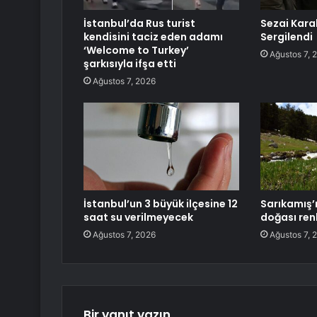
İstanbul’da Rus turist
Sezai Kara
kendisini taciz eden adamı
Sergilendi
‘Welcome to Turkey’
Ağustos 7, 
şarkısıyla ifşa etti
Ağustos 7, 2026
İstanbul’un 3 büyük ilçesine 12
Sarıkamış’ı
saat su verilmeyecek
doğası ren
Ağustos 7, 2026
Ağustos 7, 
Bir yanıt yazın