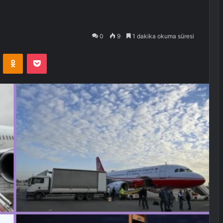
0
9
1 dakika okuma süresi
VKontakte
Odnoklassniki
Pocket