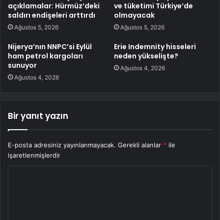
açıklamalar: Hürmüz’deki
ve tüketimi Türkiye’de
saldırı endişeleri arttırdı
olmayacak
Ağustos 5, 2026
Ağustos 5, 2026
Nijerya’nın NNPC’si Eylül
Erie Indemnity hisseleri
ham petrol kargoları
neden yükselişte?
sunuyor
Ağustos 4, 2026
Ağustos 4, 2026
Bir yanıt yazın
E-posta adresiniz yayınlanmayacak.
Gerekli alanlar
*
ile
işaretlenmişlerdir
Y
o
r
u