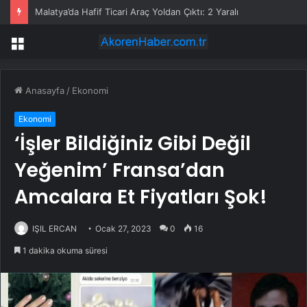
Malatya’da Hafif Ticari Araç Yoldan Çıktı: 2 Yaralı
Menü
Anasayfa
/
Ekonomi
Ekonomi
‘İşler Bildiğiniz Gibi Değil
Yeğenim’ Fransa’dan
Amcalara Et Fiyatları Şok!
IŞIL ERCAN
Ocak 27, 2023
0
16
1 dakika okuma süresi