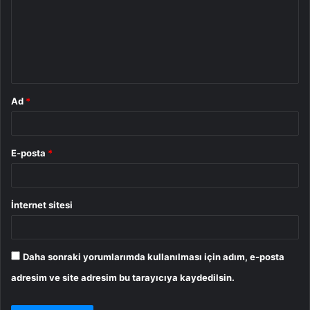
r
u
m
*
Ad
*
E-posta
*
İnternet sitesi
Daha sonraki yorumlarımda kullanılması için adım, e-posta
adresim ve site adresim bu tarayıcıya kaydedilsin.