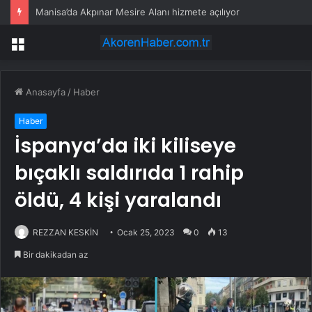
Manisa’da Akpınar Mesire Alanı hizmete açılıyor
Menü
Anasayfa
/
Haber
Haber
İspanya’da iki kiliseye
bıçaklı saldırıda 1 rahip
öldü, 4 kişi yaralandı
REZZAN KESKİN
Ocak 25, 2023
0
13
Bir dakikadan az