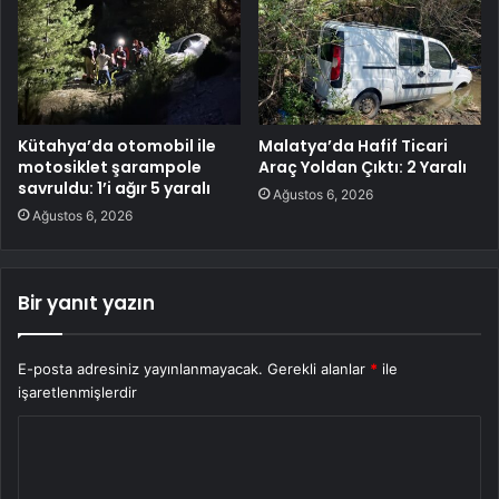
Kütahya’da otomobil ile
Malatya’da Hafif Ticari
motosiklet şarampole
Araç Yoldan Çıktı: 2 Yaralı
savruldu: 1’i ağır 5 yaralı
Ağustos 6, 2026
Ağustos 6, 2026
Bir yanıt yazın
E-posta adresiniz yayınlanmayacak.
Gerekli alanlar
*
ile
işaretlenmişlerdir
Y
o