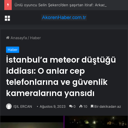
Ünlü oyuncu Selin Şekerci’den şaşırtan itiraf: Arkadaşımın evinde duş alıp geldim
Menü
Anasayfa
/
Haber
Haber
İstanbul’a meteor düştüğü
iddiası: O anlar cep
telefonlarına ve güvenlik
kameralarına yansıdı
IŞIL ERCAN
Ağustos 9, 2023
0
10
Bir dakikadan az