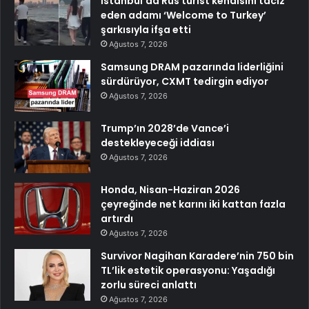
İstanbul’da Rus turist kendisini taciz
eden adamı ‘Welcome to Turkey’
şarkısıyla ifşa etti
Ağustos 7, 2026
Samsung DRAM pazarında liderliğini
sürdürüyor, CXMT tedirgin ediyor
Ağustos 7, 2026
Trump’ın 2028’de Vance’i
destekleyeceği iddiası
Ağustos 7, 2026
Honda, Nisan-Haziran 2026
çeyreğinde net karını iki kattan fazla
artırdı
Ağustos 7, 2026
Survivor Nagihan Karadere’nin 750 bin
TL’lik estetik operasyonu: Yaşadığı
zorlu süreci anlattı
Ağustos 7, 2026