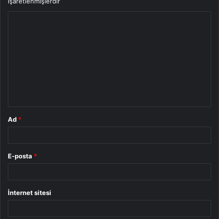
işaretlenmişlerdir
Y
o
r
u
m
*
Ad
*
E-posta
*
İnternet sitesi