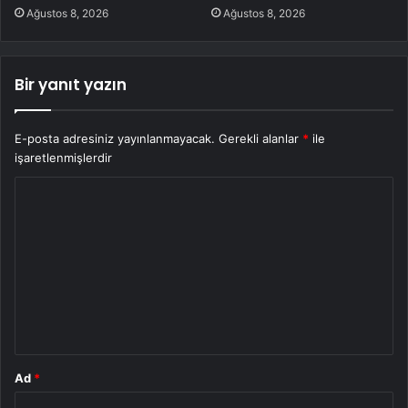
Ağustos 8, 2026
Ağustos 8, 2026
Bir yanıt yazın
E-posta adresiniz yayınlanmayacak.
Gerekli alanlar
*
ile
işaretlenmişlerdir
Y
o
r
u
m
*
Ad
*