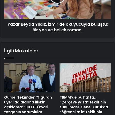
Yazar Beyda Yıldız, İzmir'de okuyucuyla buluştu:
Bir yas ve bellek romanı
İlgili Makaleler
Gürsel Tekin’den “figüran
TBMM’de bu hafta…
üye” iddialarına ilişkin
“Çerçeve yasa” teklifinin
açıklama: “Bu FETÖ’vari
sunulması, Genel Kurul’da
tezgahın sorumluları
“öğrenci affı” teklifinin