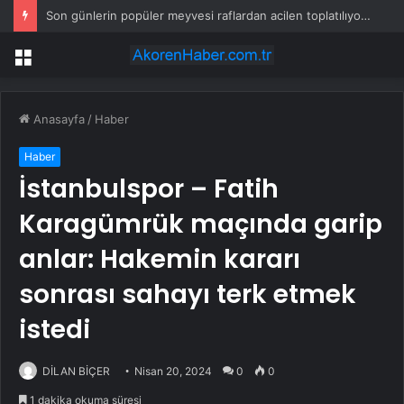
Son günlerin popüler meyvesi raflardan acilen toplatılıyor: Yetkililer çağrı yaptı
Menü
Anasayfa
/
Haber
Haber
İstanbulspor – Fatih
Karagümrük maçında garip
anlar: Hakemin kararı
sonrası sahayı terk etmek
istedi
DİLAN BİÇER
Nisan 20, 2024
0
0
1 dakika okuma süresi