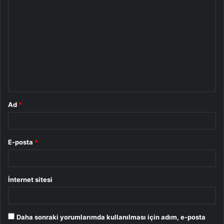
Y
o
r
u
m
*
Ad
*
E-posta
*
İnternet sitesi
Daha sonraki yorumlarımda kullanılması için adım, e-posta