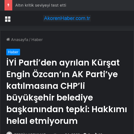
Bugün yurt genelinde hava nasıl olacak?
Menü
Anasayfa
/
Haber
Haber
İYİ Parti’den ayrılan Kürşat
Engin Özcan’ın AK Parti’ye
katılmasına CHP’li
büyükşehir belediye
başkanından tepki: Hakkımı
helal etmiyorum