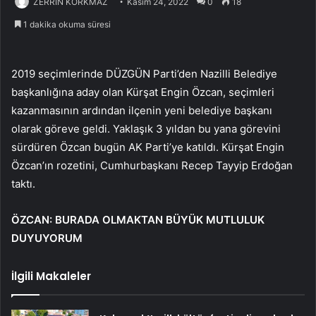
ZERRİN KORKMAZ
Kasım 24, 2022
0
18
1 dakika okuma süresi
2019 seçimlerinde DÜZGÜN Parti’den Nazilli Belediye
başkanlığına aday olan Kürşat Engin Özcan, seçimleri
kazanmasının ardından ilçenin yeni belediye başkanı
olarak göreve geldi. Yaklaşık 3 yıldan bu yana görevini
sürdüren Özcan bugün AK Parti’ye katıldı. Kürşat Engin
Özcan’ın rozetini, Cumhurbaşkanı Recep Tayyip Erdoğan
taktı.
ÖZCAN: BURADA OLMAKTAN BÜYÜK MUTLULUK
DUYUYORUM
İlgili Makaleler