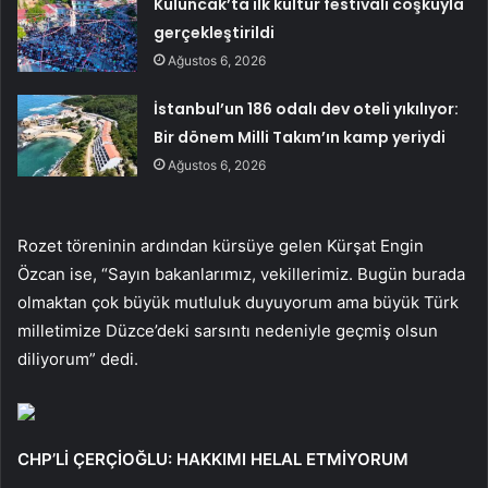
Kuluncak’ta ilk kültür festivali coşkuyla
gerçekleştirildi
Ağustos 6, 2026
İstanbul’un 186 odalı dev oteli yıkılıyor:
Bir dönem Milli Takım’ın kamp yeriydi
Ağustos 6, 2026
Rozet töreninin ardından kürsüye gelen Kürşat Engin
Özcan ise, “Sayın bakanlarımız, vekillerimiz. Bugün burada
olmaktan çok büyük mutluluk duyuyorum ama büyük Türk
milletimize Düzce’deki sarsıntı nedeniyle geçmiş olsun
diliyorum” dedi.
CHP’Lİ ÇERÇİOĞLU: HAKKIMI HELAL ETMİYORUM