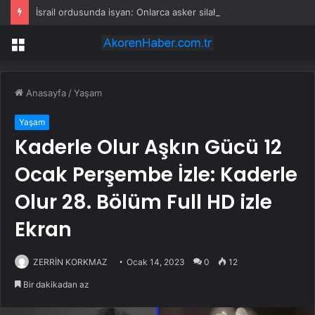
İsrail ordusunda isyan: Onlarca asker silahlarını bırakıp üssü terk etti
Menü
Anasayfa
/
Yaşam
Yaşam
Kaderle Olur Aşkın Gücü 12
Ocak Perşembe İzle: Kaderle
Olur 28. Bölüm Full HD izle
Ekran
ZERRİN KORKMAZ
Ocak 14, 2023
0
12
Bir dakikadan az