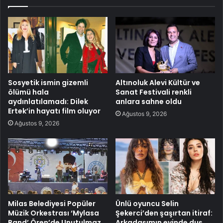
Sosyetik ismin gizemli
Altınoluk Alevi Kültür ve
ölümü hala
Sanat Festivali renkli
aydınlatılamadı: Dilek
anlara sahne oldu
Ertek’in hayatı film oluyor
Ağustos 9, 2026
Ağustos 9, 2026
Milas Belediyesi Popüler
Ünlü oyuncu Selin
Müzik Orkestrası ‘Mylasa
Şekerci’den şaşırtan itiraf:
Band’ Ören’de Unutulmaz
Arkadaşımın evinde duş