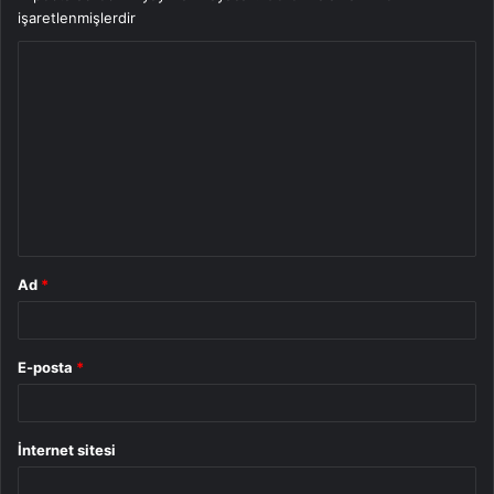
işaretlenmişlerdir
Y
o
r
u
m
*
Ad
*
E-posta
*
İnternet sitesi