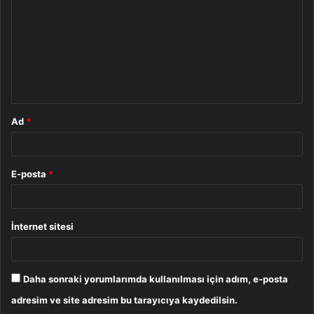
r
u
m
*
Ad
*
E-posta
*
İnternet sitesi
Daha sonraki yorumlarımda kullanılması için adım, e-posta
adresim ve site adresim bu tarayıcıya kaydedilsin.