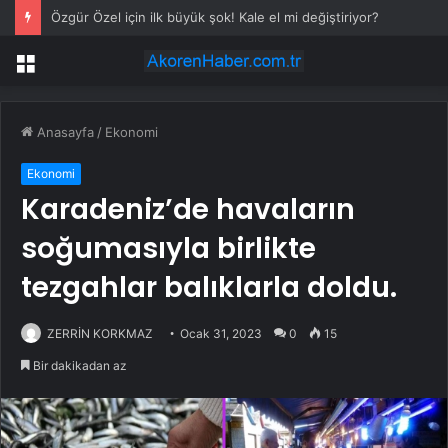
Özgür Özel için ilk büyük şok! Kale el mi değiştiriyor?
Menü
Anasayfa
/
Ekonomi
Ekonomi
Karadeniz’de havaların
soğumasıyla birlikte
tezgahlar balıklarla doldu.
ZERRİN KORKMAZ
Ocak 31, 2023
0
15
Bir dakikadan az