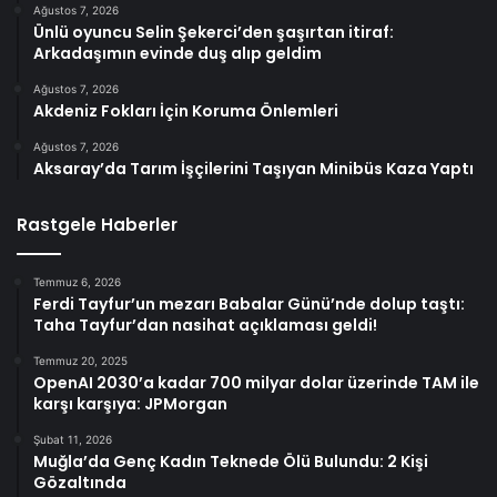
Ağustos 7, 2026
Ünlü oyuncu Selin Şekerci’den şaşırtan itiraf:
Arkadaşımın evinde duş alıp geldim
Ağustos 7, 2026
Akdeniz Fokları İçin Koruma Önlemleri
Ağustos 7, 2026
Aksaray’da Tarım İşçilerini Taşıyan Minibüs Kaza Yaptı
Rastgele Haberler
Temmuz 6, 2026
Ferdi Tayfur’un mezarı Babalar Günü’nde dolup taştı:
Taha Tayfur’dan nasihat açıklaması geldi!
Temmuz 20, 2025
OpenAI 2030’a kadar 700 milyar dolar üzerinde TAM ile
karşı karşıya: JPMorgan
Şubat 11, 2026
Muğla’da Genç Kadın Teknede Ölü Bulundu: 2 Kişi
Gözaltında