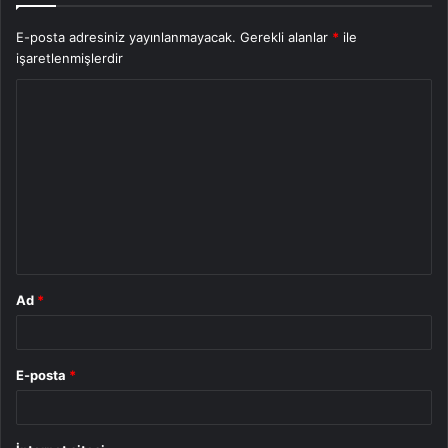
E-posta adresiniz yayınlanmayacak.
Gerekli alanlar
*
ile
işaretlenmişlerdir
Y
o
r
u
m
*
Ad
*
E-posta
*