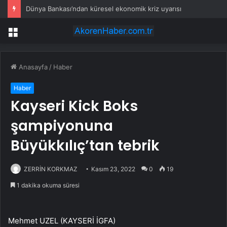
Dünya Bankası’ndan küresel ekonomik kriz uyarısı
Menü
Anasayfa
/
Haber
Haber
Kayseri Kick Boks
şampiyonuna
Büyükkılıç’tan tebrik
ZERRİN KORKMAZ
Kasım 23, 2022
0
19
1 dakika okuma süresi
Mehmet UZEL (KAYSERİ İGFA)