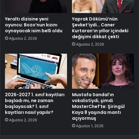
Yeraltı dizisine yeni
Yaprak Dökümü’nün
oyuncu: Bozo’nun kızını
Şevket’iydi… Caner
oynayacak isim belli oldu
Kurtaran’ın yıllar içindeki
değişimi dikkat çekti
Ağustos 2, 2026
Ağustos 2, 2026
2026-2027 1. sınıf kayıtları
Mustafa Sandal’ın
başladı mı, ne zaman
vokalistiydi, şimdi
başlayacak? 1. sınıf
MasterChef’te: Şiringül
kayıtları nasıl yapılır?
Kaya 8 yaşında mantı
açıyormuş
Ağustos 2, 2026
Ağustos 1, 2026