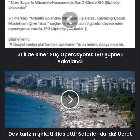
31 İl'de Siber Suç Operasyonu: 190 Şüpheli
Yakalandı
Dev turizm şirketi iflas etti! Seferler durdu! Ücret