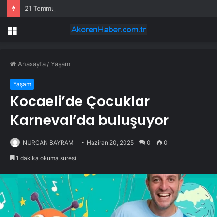
21 Temmuz 2026 İstanbul HAVA DURUMU! Yarın İstanbul’da hava nasıl olacak, yağış var mı?
Menü
Anasayfa
/
Yaşam
Yaşam
Kocaeli’de Çocuklar
Karneval’da buluşuyor
NURCAN BAYRAM
Haziran 20, 2025
0
0
1 dakika okuma süresi