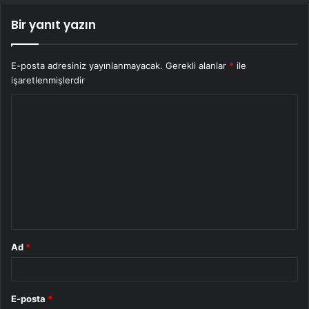
Bir yanıt yazın
E-posta adresiniz yayınlanmayacak.
Gerekli alanlar
*
ile
işaretlenmişlerdir
Y
o
r
u
m
*
Ad
*
E-posta
*