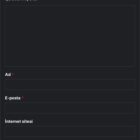
Y
o
r
u
m
*
Ad
*
E-posta
*
İnternet sitesi