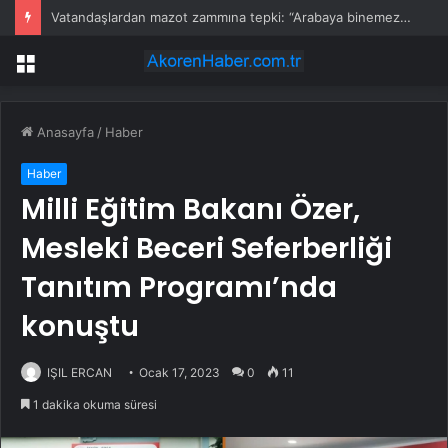
Vatandaşlardan mazot zammına tepki: “Arabaya binemez olduk, ekmek bulamaz olduk”
Menü
Anasayfa
/
Haber
Haber
Milli Eğitim Bakanı Özer,
Mesleki Beceri Seferberliği
Tanıtım Programı’nda
konuştu
IŞIL ERCAN
Ocak 17, 2023
0
11
1 dakika okuma süresi