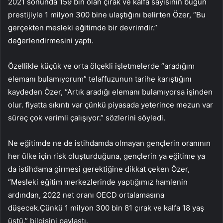
2021 sonunda 159 bin olan çırak ve kalfa sayısının bugün
prestijiyle 1 milyon 300 bine ulaştığını belirten Özer, “Bu
gerçekten mesleki eğitimde bir devrimdir.”
değerlendirmesini yaptı.
Özellikle küçük ve orta ölçekli işletmelerde “aradığım
elemanı bulamıyorum” telaffuzunun tarihe karıştığını
kaydeden Özer, “Artık aradığı elemanı bulamıyorsa işinden
olur. fiyatta sıkıntı var çünkü piyasada yeterince mezun var
süreç çok verimli çalışıyor.” sözlerini söyledi.
Ne eğitimde ne de istihdamda olmayan gençlerin oranının
her ülke için risk oluşturduğuna, gençlerin ya eğitime ya
da istihdama girmesi gerektiğine dikkat çeken Özer,
“Mesleki eğitim merkezlerinde yaptığımız hamlenin
ardından, 2022 net oranı OECD ortalamasına
düşecek.Çünkü 1 milyon 300 bin 81 çırak ve kalfa 18 yaş
üstü.” bilgisini paylaştı.