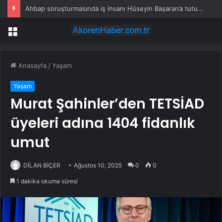
Ahbap soruşturmasında iş insanı Hüseyin Başaran’a tutuklama talebi
Menü
Anasayfa
/
Yaşam
Yaşam
Murat Şahinler’den TETSİAD
üyeleri adına 1404 fidanlık
umut
DİLAN BİÇER
Ağustos 10, 2025
0
0
1 dakika okuma süresi