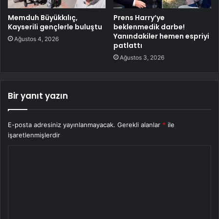
Memduh Büyükkılıç,
Prens Harry’ye
Kayserili gençlerle buluştu
beklenmedik darbe!
Yanındakiler hemen espriyi
Ağustos 4, 2026
patlattı
Ağustos 3, 2026
Bir yanıt yazın
E-posta adresiniz yayınlanmayacak.
Gerekli alanlar
*
ile
işaretlenmişlerdir
Y
o
r
u
m