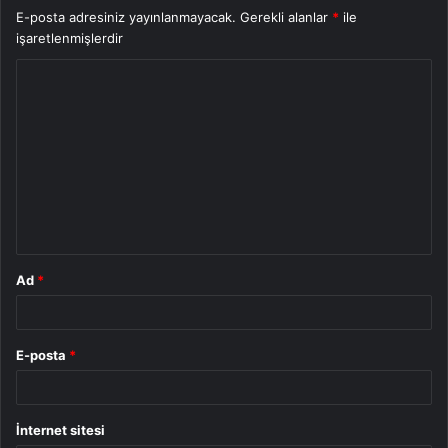
E-posta adresiniz yayınlanmayacak.
Gerekli alanlar
*
ile
işaretlenmişlerdir
Y
o
r
u
m
*
Ad
*
E-posta
*
İnternet sitesi