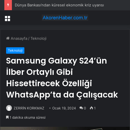
Dünya Bankası’ndan küresel ekonomik kriz uyarısı
Menü
Anasayfa
/
Teknoloji
Teknoloji
Samsung Galaxy S24’ün
İlber Ortaylı Gibi
Hissettirecek Özelliği
WhatsApp’ta da Çalışacak
ZERRİN KORKMAZ
Ocak 19, 2024
0
1
1 dakika okuma süresi