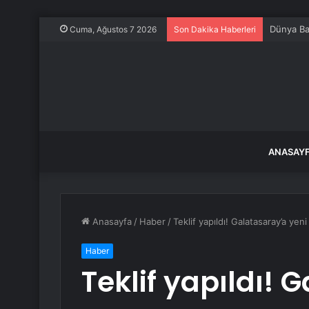
Dünya Ba
Cuma, Ağustos 7 2026
Son Dakika Haberleri
ANASAY
Anasayfa
/
Haber
/
Teklif yapıldı! Galatasaray’a yeni
Haber
Teklif yapıldı! 