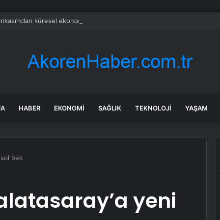
nkası’ndan küresel ekonomik kriz uyarısı
FA
HABER
EKONOMI
SAĞLIK
TEKNOLOJI
YAŞAM
 sol bek
Galatasaray’a yeni