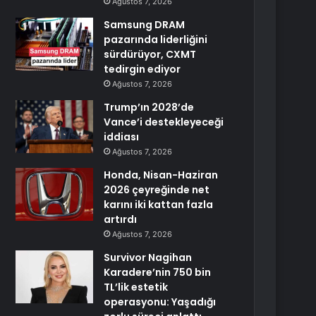
Ağustos 7, 2026
Samsung DRAM
pazarında liderliğini
sürdürüyor, CXMT
tedirgin ediyor
Ağustos 7, 2026
Trump’ın 2028’de
Vance’i destekleyeceği
iddiası
Ağustos 7, 2026
Honda, Nisan-Haziran
2026 çeyreğinde net
karını iki kattan fazla
artırdı
Ağustos 7, 2026
Survivor Nagihan
Karadere’nin 750 bin
TL’lik estetik
operasyonu: Yaşadığı