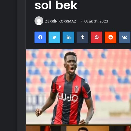
sol bek
ZERRİN KORKMAZ
Ocak 31, 2023
Facebook
Twitter
LinkedIn
Tumblr
Pinterest
Reddit