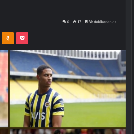
0
17
Bir dakikadan az
VKontakte
Odnoklassniki
Pocket