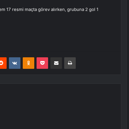
em 17 resmi maçta görev alırken, grubuna 2 gol 1
erest
Reddit
VKontakte
Odnoklassniki
Pocket
E-Posta ile paylaş
Yazdır