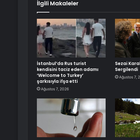
İlgili Makaleler
İstanbul’da Rus turist
Sezai Kara
kendisini taciz eden adamı
Sergilendi
‘Welcome to Turkey’
Ağustos 7, 
şarkısıyla ifşa etti
Ağustos 7, 2026