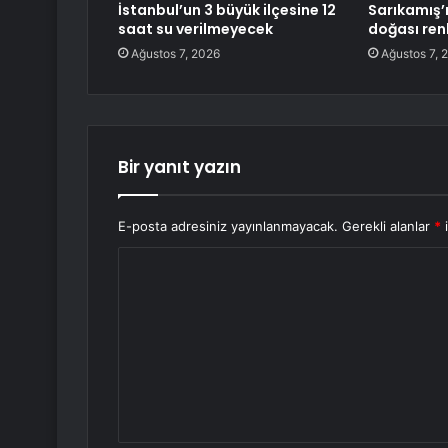
İstanbul’un 3 büyük ilçesine 12
Sarıkamış’ı
saat su verilmeyecek
doğası ren
Ağustos 7, 2026
Ağustos 7, 
Bir yanıt yazın
E-posta adresiniz yayınlanmayacak.
Gerekli alanlar
*
i
Y
o
r
u
m
*