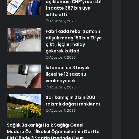
açıklaması CHP’yi sarstı!
1 saatte 387 bin üye
istifa etti
Ağustos 7, 2026
Fabrikada rekor zam: En
düşük maaş 153 bin TL’ye
çıktı, işçiler halay
çekerek kutladı
Ağustos 7, 2026
İstanbul’un 3 büyük
ilçesine 12 saat su
verilmeyecek
Ağustos 7, 2026
Sarıkamış’ın 2 bin 200
rakımlı doğası renklendi
Ağustos 7, 2026
Sağlık Bakanlığı Halk Sağlığı Genel
Müdürü Öz: “İlkokul Öğrencilerinin Dörtte
Biri Günde 3 Saatin Üzerinde Oyun