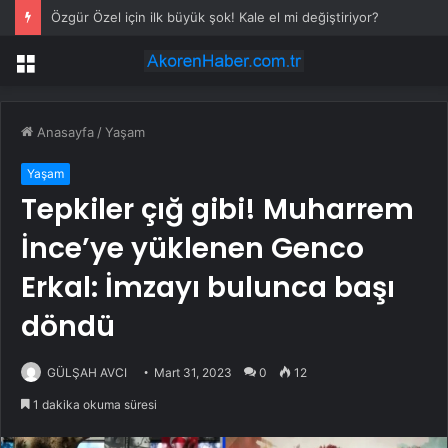
Özgür Özel için ilk büyük şok! Kale el mi değiştiriyor?
Menü
Anasayfa
/
Yaşam
Yaşam
Tepkiler çığ gibi! Muharrem
İnce’ye yüklenen Genco
Erkal: İmzayı bulunca başı
döndü
GÜLŞAH AVCI
Mart 31, 2023
0
12
1 dakika okuma süresi