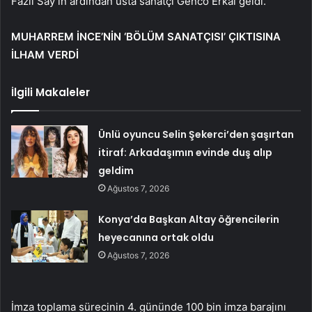
Fazıl Say’ın ardından usta sanatçı Genco Erkal geldi.
MUHARREM İNCE’NİN ‘BÖLÜM SANATÇISI’ ÇIKTISINA
İLHAM VERDİ
İlgili Makaleler
Ünlü oyuncu Selin Şekerci’den şaşırtan
itiraf: Arkadaşımın evinde duş alıp
geldim
Ağustos 7, 2026
Konya’da Başkan Altay öğrencilerin
heyecanına ortak oldu
Ağustos 7, 2026
İmza toplama sürecinin 4. gününde 100 bin imza barajını