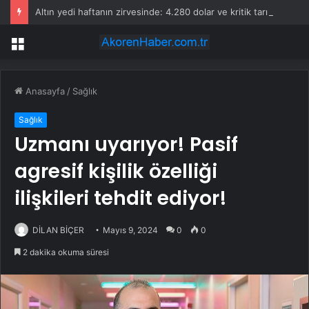
Altın yedi haftanın zirvesinde: 4.280 dolar ve kritik tarım dışı istihdam sınavı
Menü
Anasayfa
/
Sağlık
Sağlık
Uzmanı uyarıyor! Pasif
agresif kişilik özelliği
ilişkileri tehdit ediyor!
DİLAN BİÇER
Mayıs 9, 2024
0
0
2 dakika okuma süresi