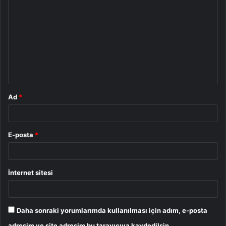
o
r
u
m
*
Ad
*
E-posta
*
İnternet sitesi
Daha sonraki yorumlarımda kullanılması için adım, e-posta
adresim ve site adresim bu tarayıcıya kaydedilsin.