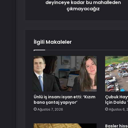
deyinceye kadar bu mahalleden
çıkmayacağız
İlgili Makaleler
Ünlü iş insanı isyan etti: ‘Kızım
Çubuk Hay
bana şantaj yapıyor’
İçin Doldu 
Ağustos 7, 2026
Ağustos 6, 
Basler his