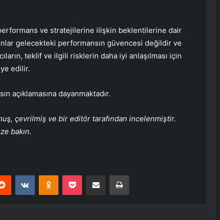
erformans ve stratejilerine ilişkin beklentilerine dair
bunlar gelecekteki performansın güvencesi değildir ve
ıların, teklif ve ilgili risklerin daha iyi anlaşılması için
e edilir.
asın açıklamasına dayanmaktadır.
, çevrilmiş ve bir editör tarafından incelenmiştir.
üze bakın.
erest
Reddit
VKontakte
Odnoklassniki
Pocket
E-Posta ile paylaş
Yazdır