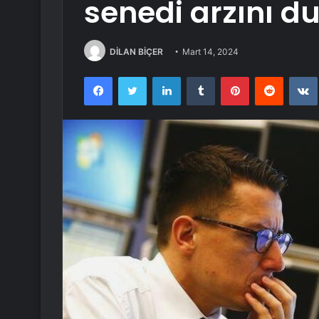
senedi arzını d
DİLAN BİÇER
Mart 14, 2024
Facebook
Twitter
LinkedIn
Tumblr
Pinterest
Reddit