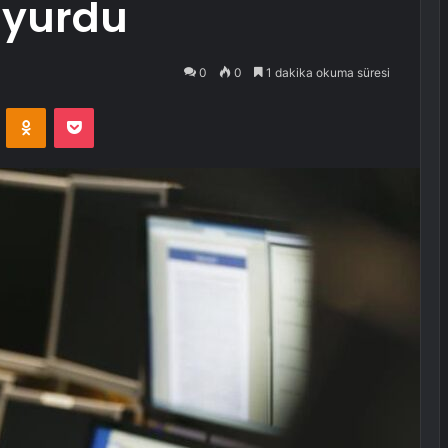
uyurdu
0
0
1 dakika okuma süresi
VKontakte
Odnoklassniki
Pocket