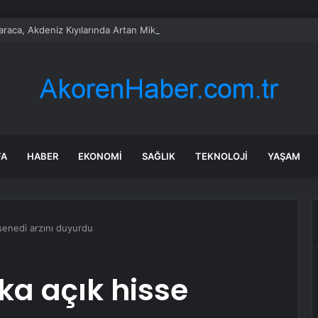
araca, Akdeniz Kıyılarında Artan Mikroplastik Kirliliği TBMM Gündemine T
FA
HABER
EKONOMI
SAĞLIK
TEKNOLOJI
YAŞAM
senedi arzını duyurdu
ka açık hisse