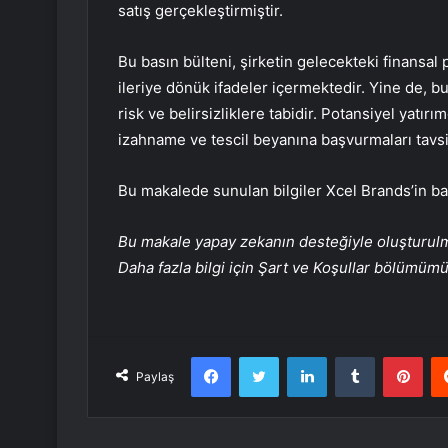
satış gerçekleştirmiştir.
Bu basın bülteni, şirketin gelecekteki finansal p
ileriye dönük ifadeler içermektedir. Yine de, 
risk ve belirsizliklere tabidir. Potansiyel yatırımc
izahname ve tescil beyanına başvurmaları tavsiy
Bu makalede sunulan bilgiler Xcel Brands’in b
Bu makale yapay zekanın desteğiyle oluşturulmuş
Daha fazla bilgi için Şart ve Koşullar bölümüm
Facebook
Twitter
LinkedIn
Tumblr
Pint
Paylaş