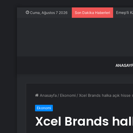
Emep’li K
Cuma, Ağustos 7 2026
Son Dakika Haberleri
ANASAY
Anasayfa
/
Ekonomi
/
Xcel Brands halka açık hisse 
Ekonomi
Xcel Brands hal