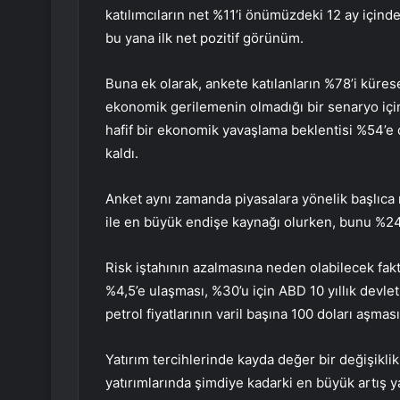
katılımcıların net %11’i önümüzdeki 12 ay içind
bu yana ilk net pozitif görünüm.
Buna ek olarak, ankete katılanların %78’i küres
ekonomik gerilemenin olmadığı bir senaryo içi
hafif bir ekonomik yavaşlama beklentisi %54’e d
kaldı.
Anket aynı zamanda piyasalara yönelik başlıca 
ile en büyük endişe kaynağı olurken, bunu %24 il
Risk iştahının azalmasına neden olabilecek faktö
%4,5’e ulaşması, %30’u için ABD 10 yıllık devlet
petrol fiyatlarının varil başına 100 doları aşması
Yatırım tercihlerinde kayda değer bir değişik
yatırımlarında şimdiye kadarki en büyük artış y