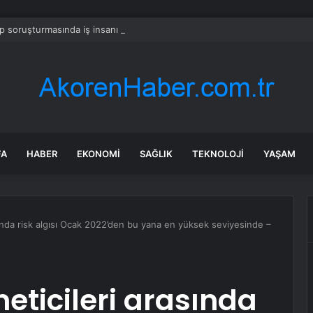
 soruşturmasında iş insanı Hüseyin Başaran’a tutuklama talebi
FA
HABER
EKONOMI
SAĞLIK
TEKNOLOJI
YAŞAM
sında risk algısı Ocak 2022’den bu yana en yüksek seviyesinde –
eticileri arasında