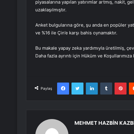
piyasalarına yapılan yatırımlar artmış, nakit, g
uzaklaşılmıştır.
Anket bulgularına göre, şu anda en popüler yat
ve %16 ile Çin’e karşı bahis oynamaktır.
Bu makale yapay zeka yardımıyla üretilmiş, çevr
Daha fazla ayrıntı için Hüküm ve Koşullarımıza 
Facebook
Twitter
LinkedIn
Tumblr
Pint
Paylaş
MEHMET HAZBİN KAZB