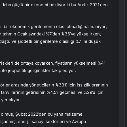
e daha güçlü bir ekonomi bekliyor ki bu Aralık 2021’den
el bir ekonomik gerilemenin olası olmadığına inanıyor;
n tahmin Ocak ayındaki %7’den %36’ya yükselirken,
üştü ve şiddetli bir gerileme olasılığı %7 ile düşük
riskleri de ortaya koyarken, fiyatların yükselmesi %41
e jeopolitik gerginlikler takip ediyor.
rler arasında yöneticilerin %33’ü için işsizlik oranının
 tahvillerinin getirisinin %4,5’i geçmesi ve %29’u için
 yer alıyor.
lik olmuş, Şubat 2022’den bu yana malzeme
aşanmış, enerji, sanayi sektörleri ve Avrupa