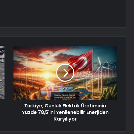
Türkiye, Günlük Elektrik Üretiminin
Yüzde 78,5'ini Yenilenebilir Enerjiden
Karşılıyor