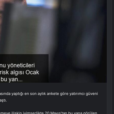
asında yaptığı en son aylık ankete göre yatırımcı güveni
ştı.
eye ilişkin iyimserlikte 20 Mayıs’tan bu yana görülen