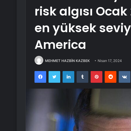
risk algısı Oca
en yüksek seviy
America
MEHMET HAZBİN KAZBEK
Nisan 17, 2024
Facebook
Twitter
LinkedIn
Tumblr
Pinterest
Reddit