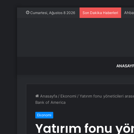
Ahbap
Cumartesi, Ağustos 8 2026
Son Dakika Haberleri
ANASAY
Anasayfa
/
Ekonomi
/
Yatırım fonu yöneticileri ara
Bank of America
Ekonomi
Yatırım fonu yön