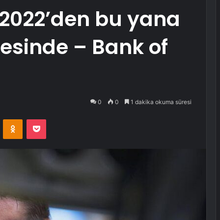
k 2022’den bu yana
esinde – Bank of
0
0
1 dakika okuma süresi
VKontakte
Odnoklassniki
Pocket