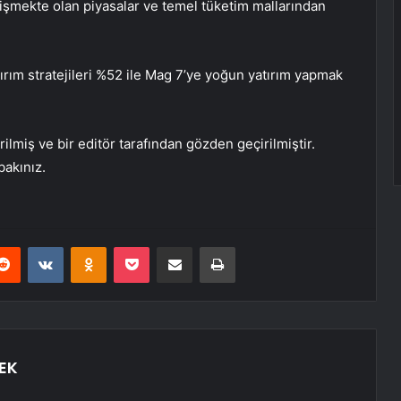
elişmekte olan piyasalar ve temel tüketim mallarından
ırım stratejileri %52 ile Mag 7’ye yoğun yatırım yapmak
ilmiş ve bir editör tarafından gözden geçirilmiştir.
bakınız.
erest
Reddit
VKontakte
Odnoklassniki
Pocket
E-Posta ile paylaş
Yazdır
EK