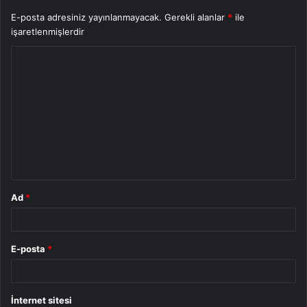
E-posta adresiniz yayınlanmayacak.
Gerekli alanlar
*
ile
işaretlenmişlerdir
Y
o
r
u
m
*
Ad
*
E-posta
*
İnternet sitesi