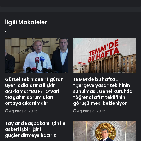
İlgili Makaleler
Gürsel Tekin’den “figüran
TBMM’de bu hafta…
üye” iddialarına ilişkin
“Çerçeve yasa” teklifinin
açıklama: “Bu FETÖ’vari
sunulması, Genel Kurul’da
tezgahın sorumluları
“öğrenci affı” teklifinin
ortaya çıkarılmalı”
görüşülmesi bekleniyor
Ağustos 8, 2026
Ağustos 8, 2026
Tayland Başbakanı: Çin ile
askeri işbirliğini
güçlendirmeye hazırız