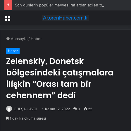
Son günlerin popüler meyvesi raflardan acilen toplatılıyor: Yetkililer çağrı yaptı
Menü
Anasayfa
/
Haber
Haber
Zelenskiy, Donetsk
bölgesindeki çatışmalara
ilişkin “Orası tam bir
cehennem” dedi
GÜLŞAH AVCI
Kasım 12, 2022
0
22
1 dakika okuma süresi