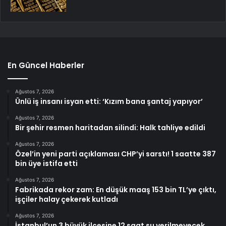
En Güncel Haberler
Ağustos 7, 2026
Ünlü iş insanı isyan etti: ‘Kızım bana şantaj yapıyor’
Ağustos 7, 2026
Bir şehir resmen haritadan silindi: Halk tahliye edildi
Ağustos 7, 2026
Özel’in yeni parti açıklaması CHP’yi sarstı! 1 saatte 387
bin üye istifa etti
Ağustos 7, 2026
Fabrikada rekor zam: En düşük maaş 153 bin TL’ye çıktı,
işçiler halay çekerek kutladı
Ağustos 7, 2026
İstanbul’un 3 büyük ilçesine 12 saat su verilmeyecek