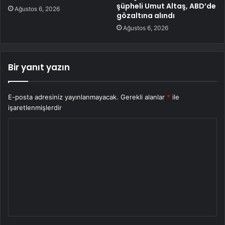
şüpheli Umut Altaş, ABD’de
Ağustos 6, 2026
gözaltına alındı
Ağustos 6, 2026
Bir yanıt yazın
E-posta adresiniz yayınlanmayacak.
Gerekli alanlar
*
ile
işaretlenmişlerdir
Y
o
r
u
m
*