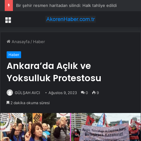
Bir şehir resmen haritadan silindi: Halk tahliye edildi
Menü
Anasayfa
/
Haber
Haber
Ankara’da Açlık ve
Yoksulluk Protestosu
GÜLŞAH AVCI
Ağustos 9, 2023
0
9
2 dakika okuma süresi