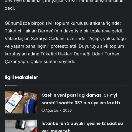
devreye sokulmalı, ihtiyaçlar ve KİT’ler kamulaştırılmalıdır”
dedi.
Günümüzde birçok sivil toplum kuruluşu
ankara
‘içinde;
Tüketici Hakları Derneği’nin davetiyle bir toplantıya geldi.
Vatandaşlar, Sakarya Caddesi üzerinde; “Açlığı, yoksulluğu
ve yaşam pahalılığını” protesto etti. Duyuruyu sivil toplum
kuruluşları adına Tüketici Hakları Derneği Lideri Turhan
Çakar yaptı. Çakar şunları söyledi:
İlgili Makaleler
Özel’in yeni parti açıklaması CHP’yi
sarstı! 1 saatte 387 bin üye istifa etti
Ağustos 7, 2026
İstanbul’un 3 büyük ilçesine 12 saat su
verilmeyecek