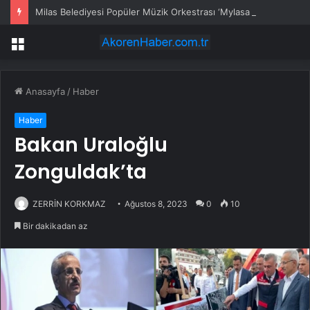
Milas Belediyesi Popüler Müzik Orkestrası ‘Mylasa Band’ Ören’de Unutulmaz Bir Konser Verdi
Menü
Anasayfa
/
Haber
Haber
Bakan Uraloğlu
Zonguldak’ta
ZERRİN KORKMAZ
Ağustos 8, 2023
0
10
Bir dakikadan az