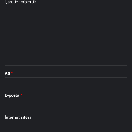
işaretlenmişlerdir
Y
o
r
u
m
*
Ad
*
E-posta
*
İnternet sitesi