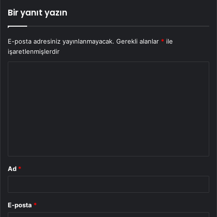
Bir yanıt yazın
E-posta adresiniz yayınlanmayacak.
Gerekli alanlar
*
ile
işaretlenmişlerdir
Y
o
r
u
m
*
Ad
*
E-posta
*