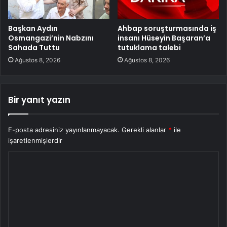
Başkan Aydın
Ahbap soruşturmasında iş
Osmangazi’nin Nabzını
insanı Hüseyin Başaran’a
Sahada Tuttu
tutuklama talebi
Ağustos 8, 2026
Ağustos 8, 2026
Bir yanıt yazın
E-posta adresiniz yayınlanmayacak.
Gerekli alanlar
*
ile
işaretlenmişlerdir
Y
o
r
u
m