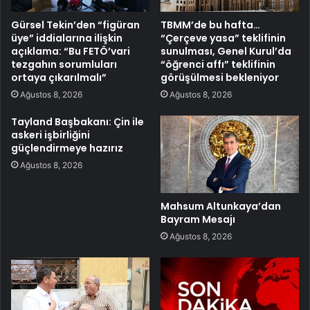
Gürsel Tekin’den “figüran
TBMM’de bu hafta…
üye” iddialarına ilişkin
“Çerçeve yasa” teklifinin
açıklama: “Bu FETÖ’vari
sunulması, Genel Kurul’da
tezgahın sorumluları
“öğrenci affı” teklifinin
ortaya çıkarılmalı”
görüşülmesi bekleniyor
Ağustos 8, 2026
Ağustos 8, 2026
Tayland Başbakanı: Çin ile
askeri işbirliğini
güçlendirmeye hazırız
Ağustos 8, 2026
Mahsum Altunkaya’dan
Bayram Mesajı
Ağustos 8, 2026