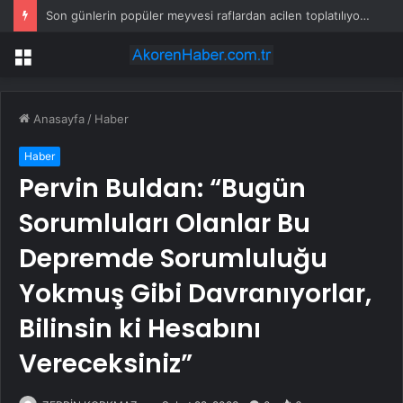
Son günlerin popüler meyvesi raflardan acilen toplatılıyor: Yetkililer çağrı yaptı
Menü
Anasayfa
/
Haber
Haber
Pervin Buldan: “Bugün
Sorumluları Olanlar Bu
Depremde Sorumluluğu
Yokmuş Gibi Davranıyorlar,
Bilinsin ki Hesabını
Vereceksiniz”