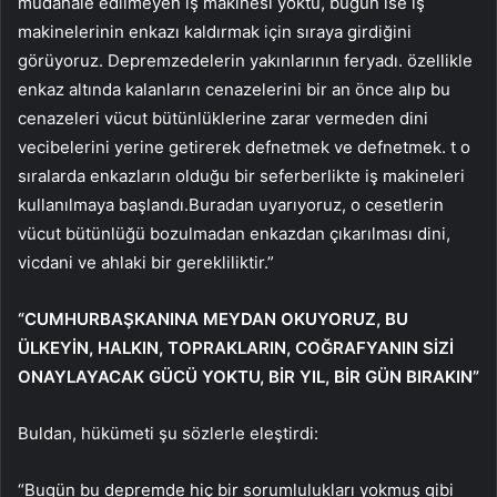
müdahale edilmeyen iş makinesi yoktu, bugün ise iş
makinelerinin enkazı kaldırmak için sıraya girdiğini
görüyoruz. Depremzedelerin yakınlarının feryadı. özellikle
enkaz altında kalanların cenazelerini bir an önce alıp bu
cenazeleri vücut bütünlüklerine zarar vermeden dini
vecibelerini yerine getirerek defnetmek ve defnetmek. t o
sıralarda enkazların olduğu bir seferberlikte iş makineleri
kullanılmaya başlandı.Buradan uyarıyoruz, o cesetlerin
vücut bütünlüğü bozulmadan enkazdan çıkarılması dini,
vicdani ve ahlaki bir gerekliliktir.”
“CUMHURBAŞKANINA MEYDAN OKUYORUZ, BU
ÜLKEYİN, HALKIN, TOPRAKLARIN, COĞRAFYANIN SİZİ
ONAYLAYACAK GÜCÜ YOKTU, BİR YIL, BİR GÜN BIRAKIN”
Buldan, hükümeti şu sözlerle eleştirdi:
“Bugün bu depremde hiç bir sorumlulukları yokmuş gibi